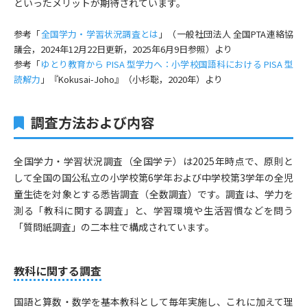
といったメリットが期待されています。
参考「
全国学力・学習状況調査とは
」（一般社団法人 全国PTA連絡協
議会，2024年12月22日更新，2025年6月9日参照）より
参考「
ゆとり教育から PISA 型学力へ：小学校国語科における PISA 型
読解力
」『Kokusai-Joho』（小杉聡，2020年）より
調査方法および内容
全国学力・学習状況調査（全国学テ）は2025年時点で、原則と
して全国の国公私立の小学校第6学年および中学校第3学年の全児
童生徒を対象とする悉皆調査（全数調査）です。調査は、学力を
測る「教科に関する調査」と、学習環境や生活習慣などを問う
「質問紙調査」の二本柱で構成されています。
教科に関する調査
国語と算数・数学を基本教科として毎年実施し、これに加えて理