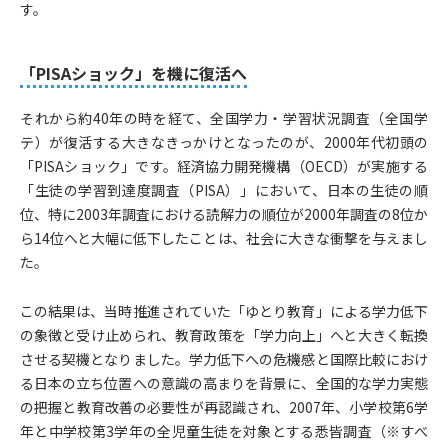
す。
「PISAショック」を機に復活へ
それから約40年の時を経て、全国学力・学習状況調査（全国学
テ）が復活する大きなきっかけとなったのが、2000年代初頭の
「PISAショック」です。経済協力開発機構（OECD）が実施する
「生徒の学習到達度調査（PISA）」において、日本の生徒の順
位、特に2003年調査における読解力の順位が2000年調査の8位か
ら14位へと大幅に低下したことは、社会に大きな衝撃を与えまし
た。
この結果は、当時推進されていた「ゆとり教育」による学力低下
の象徴と受け止められ、教育政策を「学力向上」へと大きく転換
させる契機となりました。学力低下への危機感と国際比較におけ
る日本の立ち位置への意識の高まりを背景に、全国的な学力実態
の把握と教育改善の必要性が再認識され、2007年、小学校第6学
年と中学校第3学年の全児童生徒を対象とする悉皆調査（※すべ