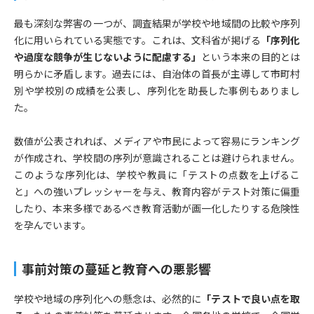
最も深刻な弊害の一つが、調査結果が学校や地域間の比較や序列
化に用いられている実態です。これは、文科省が掲げる
「序列化
や過度な競争が生じないように配慮する」
という本来の目的とは
明らかに矛盾します。過去には、自治体の首長が主導して市町村
別や学校別の成績を公表し、序列化を助長した事例もありまし
た。
数値が公表されれば、メディアや市民によって容易にランキング
が作成され、学校間の序列が意識されることは避けられません。
このような序列化は、学校や教員に「テストの点数を上げるこ
と」への強いプレッシャーを与え、教育内容がテスト対策に偏重
したり、本来多様であるべき教育活動が画一化したりする危険性
を孕んでいます。
事前対策の蔓延と教育への悪影響
学校や地域の序列化への懸念は、必然的に
「テストで良い点を取