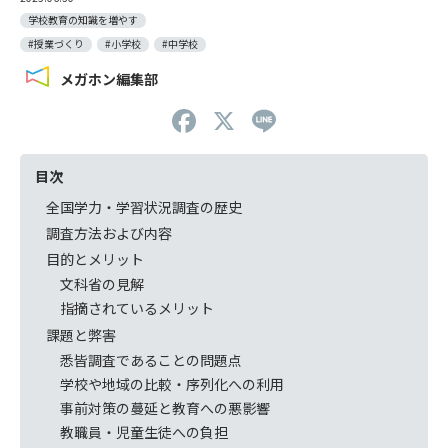
学校教育の知識を増やす
#授業づくり
#小学校
#中学校
メガホン編集部
F
X
Li
a
n
c
e
目次
e
全国学力・学習状況調査の歴史
調査方法および内容
b
目的とメリット
o
文科省の見解
o
指摘されているメリット
k
課題と弊害
悉皆調査であることの問題点
学校や地域の比較・序列化への利用
事前対策の蔓延と教育への悪影響
教職員・児童生徒への負担