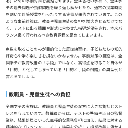
る」
ための事前対策を蔓延させます。全国各地の学校で、全国学
テの過去問題や類似問題を繰り返し解かせたり、通常の授業時間
を割いて対策授業を行ったりする実態が報告されています。この
ような事前対策は、教員や児童生徒の負担を増大させるだけでな
く、テストに出る範囲や形式に合わせた指導が優先され、本来バ
ランス良く行われるべき教育課程を歪めてしまいます。
点数を取ることのみが目的化した反復練習は、子どもたちの知的
好奇心や学ぶ楽しさを損ないかねません。事前対策の蔓延は、全
国学テが教育改善の「手段」ではなく、高得点を取ること自体が
「目的」と化してしまっている「目的と手段の倒錯」の典型例と
言えるでしょう。
教職員・児童生徒への負担
全国学テの実施は、教職員と児童生徒の双方に大きな負担とスト
レスを与えています。教職員からは、テストの準備や当日の監督
業務、結果処理といった直接的な業務負担に加え、結果に対する
精神的なプレッシャー、そして結果を分析して授業改善に活かす