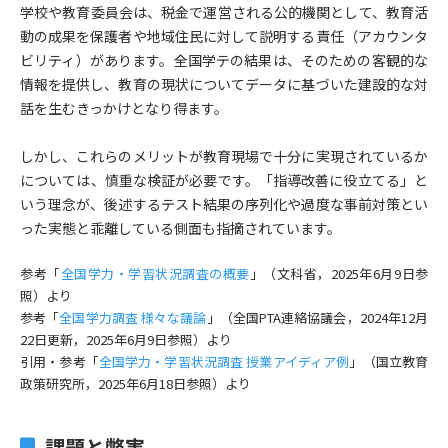
学校や教育委員会は、税金で運営される公的機関として、教育活
動の成果を保護者や地域住民に対して説明する責任（アカウンタ
ビリティ）があります。全国学テの結果は、そのための客観的な
情報を提供し、教育の現状についてデータに基づいた建設的な対
話を生むきっかけとなり得ます。
しかし、これらのメリットが教育現場で十分に実現されているか
については、慎重な検証が必要です。「指導改善に役立てる」と
いう理念が、後述するテスト結果の序列化や過度な事前対策とい
った実態と乖離している側面も指摘されています。
参考「
全国学力・学習状況調査の概要
」（文科省，2025年6月9日参
照）より
参考「
全国学力調査 様々な議論
」（全国PTA連絡協議会，2024年12月
22日更新，2025年6月9日参照）より
引用・参考「
全国学力・学習状況調査 授業アイディア例
」（国立教育
政策研究所，2025年6月18日参照）より
課題と弊害