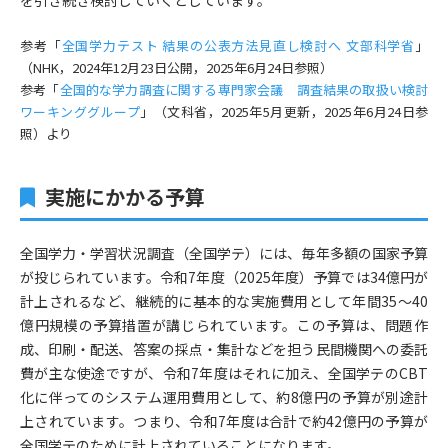
参考「
全国学力テスト 結果の公表方法見直し検討へ 文部科学省
」
（NHK，2024年12月23日公開，2025年6月24日参照）
参考「
全国的な学力調査に関する専門家会議 調査結果の取扱い検討
ワーキンググループ
」（文科省，2025年5月更新，2025年6月24日参
照）より
実施にかかる予算
全国学力・学習状況調査（全国学テ）には、毎年多額の国家予算
が投じられています。令和7年度（2025年度）予算では34億円が
計上されるなど、継続的に基本的な実施費用として年間35～40
億円規模の予算措置が講じられています。この予算は、問題作
成、印刷・配送、答案の採点・集計などを担う民間機関への委託
費が主な使途ですが、令和7年度はそれに加え、全国学テのCBT
化に伴ってのシステム運用費用として、約8億円の予算が別途計
上されています。つまり、令和7年度は合計で約42億円の予算が
全国学テのために計上されていることになります。