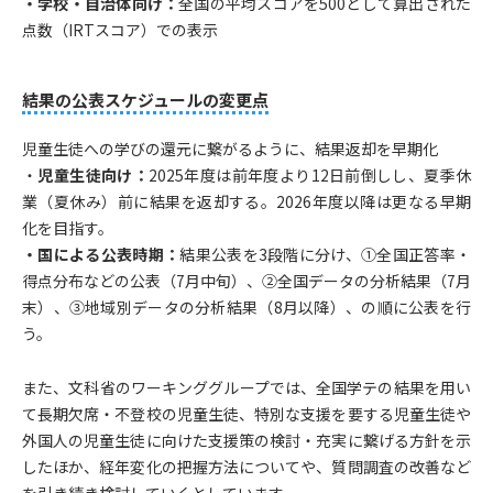
・学校・自治体向け：
全国の平均スコアを500として算出された
点数（IRTスコア）での表示
結果の公表スケジュールの変更点
児童生徒への学びの還元に繋がるように、結果返却を早期化
・
児童生徒向け：
2025年度は前年度より12日前倒しし、夏季休
業（夏休み）前に結果を返却する。2026年度以降は更なる早期
化を目指す。
・国による公表時期：
結果公表を3段階に分け、①全国正答率・
得点分布などの公表（7月中旬）、②全国データの分析結果（7月
末）、③地域別データの分析結果（8月以降）、の順に公表を行
う。
また、文科省のワーキンググループでは、全国学テの結果を用い
て長期欠席・不登校の児童生徒、特別な支援を要する児童生徒や
外国人の児童生徒に向けた支援策の検討・充実に繋げる方針を示
したほか、経年変化の把握方法についてや、質問調査の改善など
を引き続き検討していくとしています。