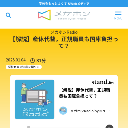
学校をもっとよくするWebメディア
メガホンRadio
【解説】産休代替，正規職員も国庫負担っ
て？
2025.01.04
31分
学校教育の知識を増やす