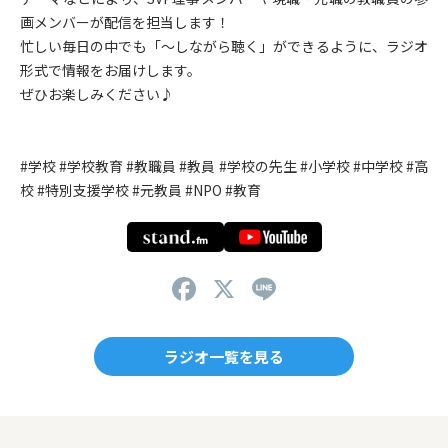
画メンバーが配信を担当します！
忙しい毎日の中でも「〜しながら聴く」ができるように、ラジオ
形式で情報をお届けします。
ぜひお楽しみください♪
#学校 #学校教育 #教職員 #教員 #学校の先生 #小学校 #中学校 #高
校 #特別支援学校 #元教員 #NPO #教育
F
X
Li
a
n
c
e
ラジオ一覧を見る
e
b