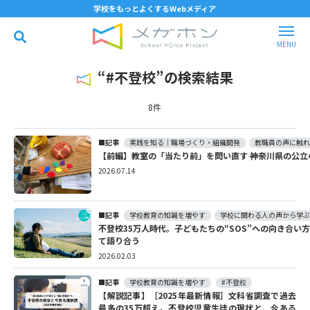
学校をもっとよくするWebメディア
“#不登校”の検索結果
8件
記事
実践を知る｜職場づくり・組織開発
教職員の声に触
【前編】教室の「当たり前」を問い直す―― 神奈川県の
2026.07.14
記事
学校教育の知識を増やす
学校に関わる人の声から学
不登校35万人時代。子どもたちの“SOS”への向き合い
て語り合う
2026.02.03
記事
学校教育の知識を増やす
#不登校
【解説記事】［2025年最新情報］文科省調査で過去
最多の35万超え。不登校児童生徒の現状と、今ある