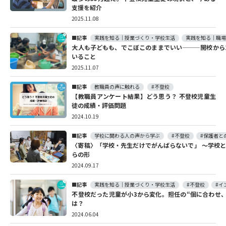
支援を紹介
2025.11.08
記事
実践を知る｜授業づくり・学校生活
実践を知る｜職
大人も子どもも、でこぼこのままでいい———開校から
いること
2025.11.07
記事
教職員の声に触れる
#不登校
【教職員アンケート結果】どう思う？ 不登校児童生
徒の成績・評価問題
2024.10.19
記事
学校に関わる人の声から学ぶ
#不登校
#保護者と
〈寄稿〉「学校・先生だけでがんばらないで」 ～学校
らの形
2024.09.17
記事
実践を知る｜授業づくり・学校生活
#不登校
#イ
不登校だった児童が小3から変化。担任の“個に合わせ
は？
2024.06.04