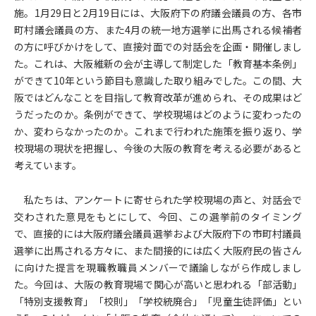
施。1月29日と2月19日には、大阪府下の府議会議員の方、各市
町村議会議員の方、また4月の統一地方選挙に出馬される候補者
の方に呼びかけをして、直接対面での対話会を企画・開催しまし
た。これは、大阪維新の会が主導して制定した「教育基本条例」
ができて10年という節目も意識した取り組みでした。この間、大
阪ではどんなことを目指して教育改革が進められ、その成果はど
うだったのか。条例ができて、学校現場はどのように変わったの
か、変わらなかったのか。これまで行われた施策を振り返り、学
校現場の現状を把握し、今後の大阪の教育を考える必要があると
考えています。
私たちは、アンケートに寄せられた学校現場の声と、対話会で
交わされた意見をもとにして、今回、この選挙前のタイミング
で、直接的には大阪府議会議員選挙および大阪府下の市町村議員
選挙に出馬される方々に、また間接的には広く大阪府民の皆さん
に向けた提言を現職教職員メンバーで議論しながら作成しまし
た。今回は、大阪の教育現場で関心が高いと思われる「部活動」
「特別支援教育」「校則」「学校統廃合」「児童生徒評価」とい