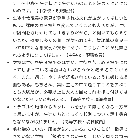
す。〜中略〜 生徒抜きで生徒たちのことを決めてはいけな
いのです。【中学校・現職教員】
生徒や教職員の意見が尊重される文化が広がってほしいと
思う。課題のある校則を変えていくことも大切だが、生徒
が疑問をなげかけても「きまりだから」と聞いてもらえな
いとか、提案し多くの賛同が得られても、管理職の意見一
つで却下となる実例が実際にあり、こうしたことが見直さ
れるようになってほしい。【中学校・現職教員】
学校は生徒を守る場所のはずが、生徒を苦しめる場所にな
ってしまっている場面はないだろうかと考えることがあ
る。また、過ごしやすさが軽視されているように感じる場
面もある。もちろん、集団生活の中で過ごすことを学ぶこ
とも大切だが、必要以上に大人の当たり前を押し付けては
いないだろうかとも考える。【高等学校・現職教員】
トラブルや地域からのクレームを恐れて厳しくなる一方だ
と思いますが、生徒たちとじっくり校則について話す機会
もなかなか取れません。【高等学校・現職教員】
毛を染めている。服装が乱れている。このことが「指導で
きていない学校」「勉強できない子だ」という周りの市民