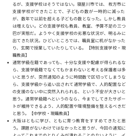
るが、支援学校はそうではない。寝屋川市では、 枚方市に
支援学校ができたことで、子どもの数が一時的に減った
が、数年で以前を超える子どもの数となった。しかし教員
は増えない。どの支援学校も教員、教室、予算不足の三つ
巴が実態だ。ようやく支援学校の劣悪な状況が、明るみに
出てきた状況。ひどいところでは、職員室に机がなかった
り、玄関で授業していたりしている。【特別支援学校・現
職教員】
通常学級在籍であっても、十分な支援や配慮が得られるな
ら、支援学級籍でなくてもかまわないと考える保護者は多
いと思うが、突然通知のように時間数で区切ってしまうな
ら、支援学級から追い出されて通常学級で、人的配置など
の支援のない中に突然入れられる、という不安が大きいと
思う。通常学級籍へというのなら、今までしてきたサポー
トが維持できるよう、人的配置や環境整備を整えるべきだ
と思う。【中学校・現職教員】
大阪はともに学び、ともに育つ教育をすすめてきたと思
う。課題がないわけではなかったと思うが、今回の通知に
よってこれまでのとりくみが潰れることのないように、イ