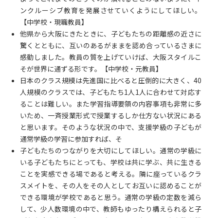
ンクルーシブ教育を発展させていくようにしてほしい。
【中学校・現職教員】
他県から大阪にきたときに、子どもたちの距離感の近さに
驚くとともに、互いのあるがままを認め合っているさまに
感動しました。教員の質を上げていけば、大阪スタイルこ
そが世界に通ずる形です。【中学校・元教員】
日本のクラス規模は先進国に比べると圧倒的に大きく、40
人規模のクラスでは、子どもたち1人1人に合わせて対応す
ることは難しい。また学習指導要領の内容事項も非常に多
いため、一斉授業形式で授業するしか仕方ない状況にある
と思います。そのような状況の中で、支援学級の子どもが
通常学級の学習に参加すれば、そ
子どもたちのつながりを大切にしてほしい。通常の学級に
いる子どもたちにとっても、学校は共に学ぶ、共に生きる
ことを実感できる場であると考える。隣に座っているクラ
スメイトを、その人をその人としてお互いに認めることが
できる環境が学校であると思う。通常の学級の定数を減ら
して、少人数環境の中で、教師もゆったり構えられると子