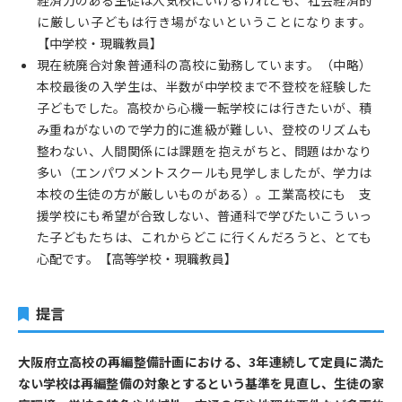
に厳しい子どもは行き場がないということになります。
【中学校・現職教員】
現在統廃合対象普通科の高校に勤務しています。（中略）
本校最後の入学生は、半数が中学校まで不登校を経験した
子どもでした。高校から心機一転学校には行きたいが、積
み重ねがないので学力的に進級が難しい、登校のリズムも
整わない、人間関係には課題を抱えがちと、問題はかなり
多い（エンパワメントスクールも見学しましたが、学力は
本校の生徒の方が厳しいものがある）。工業高校にも 支
援学校にも希望が合致しない、普通科で学びたいこういっ
た子どもたちは、これからどこに行くんだろうと、とても
心配です。【高等学校・現職教員】
提言
大阪府立高校の再編整備計画における、3年連続して定員に満た
ない学校は再編整備の対象とするという基準を見直し、生徒の家