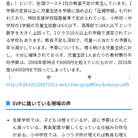
査」）という、全国ワースト1位の教室不足が発生しています。1
学級の定員以上に児童生徒を学級に詰め込む「圧縮学級」も行わ
れており、特別支援学校設置基準で定められている、小学校・中
学校の1学級の児童生徒数は6人以下、高等部では8人以下という
数字を大きく上回って、1クラス10人以上の学級で運営されてい
る学校もあります。教員不足も深刻で、児童一人当たりの予算も
年々減少しています。予算についても、増え続ける児童生徒に対
し、十分に確保されておらず、児童生徒1人あたりの教材費の平
均予算は、2008年度時点で6000円を超えていたものが、2016年
度は4000円を下回ってしまっています。
（参考：
http://fc06331220171211.web2.blks.jp/pdffiles/kokusyo.pdf
）
SVPに届いている現場の声
支援学校では、子どもは増えているが、逆に予算はどんど
ん減っている。教員配置が厳しくなっている仕組みの存在
がある。小中学校では、ふつう子供が増えれば教員も増え