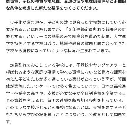
庭環境、学校の特色や地域性、交通の便や地理的要件など多面的
な条件を考慮した新たな基準をつくってください。
少子化が進む現在、子どもの数に見合った学校数にしていく必
要があることは理解しますが、「３年連続定員割れで統廃合の対
象とする」という一つの基準のみで統廃合を進めた結果、大学進
学を特色とする学校は残り、地域や教育の課題と向き合ってきた
学校から廃校になっていくような状況が生まれています。
定員割れをおこしている学校には、不登校やヤングケアラーと
呼ばれるような家庭の事情で学べる環境にないなど様々な課題を
抱えた子どもたちが多く通っている実態があるという声が、弊団
体が実施したアンケートでは多く集まっています。日本の高校進
学・卒業率の高さや、支援が必要な子が全日制高校を卒業するこ
との意義を考えると、貧困の連鎖を断ち切る役割を担っている、
このような学校がどんどん廃校になることは、支援を要する子ど
もたちから学びの場を奪うことにつながり、公教育として問題で
す。