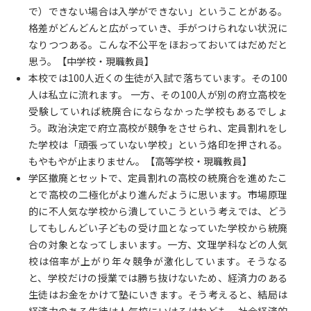
で）できない場合は入学ができない」ということがある。
格差がどんどんと広がっていき、手がつけられない状況に
なりつつある。こんな不公平をほおっておいてはだめだと
思う。【中学校・現職教員】
本校では100人近くの生徒が入試で落ちています。その100
人は私立に流れます。 一方、その100人が別の府立高校を
受験していれば統廃合にならなかった学校もあるでしょ
う。政治決定で府立高校が競争をさせられ、定員割れをし
た学校は「頑張っていない学校」という烙印を押される。
もやもやが止まりません。【高等学校・現職教員】
学区撤廃とセットで、定員割れの高校の統廃合を進めたこ
とで高校の二極化がより進んだように思います。市場原理
的に不人気な学校から潰していこうという考えでは、どう
してもしんどい子どもの受け皿となっていた学校から統廃
合の対象となってしまいます。一方、文理学科などの人気
校は倍率が上がり年々競争が激化しています。そうなる
と、学校だけの授業では勝ち抜けないため、経済力のある
生徒はお金をかけて塾にいきます。そう考えると、結局は
経済力のある生徒は人気校にいけるけれども、社会経済的