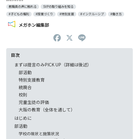
教職員の声に触れる
SVPの取り組みを知る
#子どもの権利
#授業づくり
#特別支援
#インクルーシブ
#働き方
メガホン編集部
F
X
Li
a
n
c
e
目次
e
まずは提言のみPICK UP（詳細は後述）
部活動
b
特別支援教育
o
統廃合
o
校則
児童生徒の評価
k
大阪の教育（全体を通して）
はじめに
部活動
学校の現状と施策状況