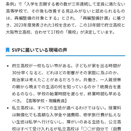
条例」で「入学を志願する者の数が三年連続して定員に満たない
高等学校で、その後も改善する見込みがないと認められるもの
は、再編整備の対象とする」とされ、「再編整備計画」に基づ
き、2023年度発表された3校を含めて、この10年間で府立高校と
大阪市立高校、合わせて17校の「廃校」が決定しています。
SVPに届いている現場の声
府立高校が一校もない市がある。子どもが家を出る時間が
30分早くなると、どれほどの影響がその家庭に及ぶのか、
政治家は考えたことがあるだろうか。共働き、一人親世帯
の朝から晩までの生活の何を知っているのか？統廃合を進
めるのなら、学校の始業時間を遅らせ、終業時間も早める
べき。【高等学校・現職教員】
私立高校は、すべての生徒が選べるわけではない。授業料
は無償化でも高額な入学金や諸費用、修学旅行費が払えな
い生徒は私学へ行けないし、障がいのある生徒も、公立高
校はすべて受け入れるが私立高校は「○○が自分で（自費