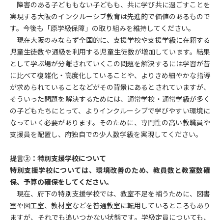
障害のある子どももない子どもも、共に学び共に過ごすことを
実現する大阪のインクルーシブ教育は先進的で価値のあるもので
す。今後も「原学級保障」の取り組みを維持してください。
現在大阪のみならず全国的に、支援学校や支援学級に在籍する
児童生徒数や通級を利用する児童生徒数が増加しています。結果
として学ぶ場が分離されていくこの問題を解決するには学習が昔
に比べて複雑化・高度化していることや、よりきめ細やかな指導
が求められていることなどがその背景にあるとされていますが、
そういった問題を解決するためには、通常学校・通常学級が多く
の子どもたちにとって、よりインクルーシブで学びやすい環境に
なっていく必要があります。そのために、専門性の高い教職員や
支援員を配置し、府独自での少人数学級を実現してください。
提言②：特別支援学校について
特別支援学校については、環境改善のため、教員数と教室数確
保、予算の確保をしてください。
現在、府下の特別支援学校では、教室不足を補うために、図書
室や図工室、教材室などを普通教室に転用しているところもあり
ますが、それでも追いつかない状態です。学級定員についても、