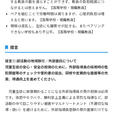
する教員の数を減らすことができず、教員の負担軽減につ
ながるとは思えません。【高等学校・現職教員】
ペアを組むことで労働時間は減りますが、心理的負担は増
えると思います。【高等学校・現職教員】
現場は混乱し、生徒にも皺寄せが起きる。またペアリング
できない学校もあり不公平。【高等学校・現職教員】
提言
提言①:部活動の地域移行／外部委託について
児童生徒の安心・安全の担保のために、外部指導員の採用時の性
犯罪歴等のチェックや誓約書の提出、研修や定期的な面接等の充
実、待遇向上を進めてください。
児童生徒に直接関わることになる外部指導員の質の担保は必須
です。体罰やセクハラ、勝利至上主義による苛烈な指導など、部
活動の中で起こりやすい被害やマルトリートメント（不適切な指
導・扱い）を避けるために、外部指導員登録の際の面接だけでな