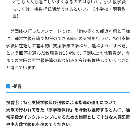
どもも大人も過ごしやすくなるのではないか。少人数学級
もしくは、複数担任制ができるといい。【小学校・現職教
員】
弊団体の行ったアンケートでは、「他の多くの都道府県と同様
に、通常学級在籍で担任のできる範囲の支援を行うか、特別支援
学級に在籍して基本的に支援学級で学ぶか、選ぶようにすべき」
という回答を選んだ教職員は13.4%で、7割以上の教職員が、今
までの大阪の原学級保障の取り組みを今後も維持していくべきだ
と考えています
提言
提言①：特別支援学級及び通級による指導の運用について
大阪で行われてきた「原学級保障」を今後も維持すると共に、通
常学級がインクルーシブになるための措置として十分な人員配置
や少人数学級化を進めてください。