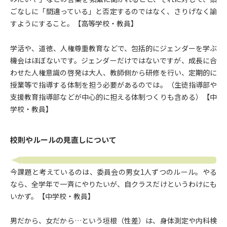
ごなしに「間違っている」と否定するのではなく、さりげなく諭
すようにすること。【高等学校・教員】
学活や、道徳、人権尊重教育などで、包括的にジェンダーを学ぶ
機会はほぼないです。ジェンダーだけではないですが、成長に合
わせた人権意識の啓発は大人、教師側から研修を行い、定期的に
授業等で指導する体制を担う必要があるのでは。（生徒指導部や
支援教育指導部などが中心的に担える体制つくりも含める）【中
学校・教員】
校則やルールの見直しについて
今課題と考えているのは、委員会の男女1人ずつのルール。やる
なら、全学年で一斉にやりたいが、自クラスだけというわけにも
いかず。【中学校・教員】
男だから、女だから…という垣根（性差）は、身体測定や内科検