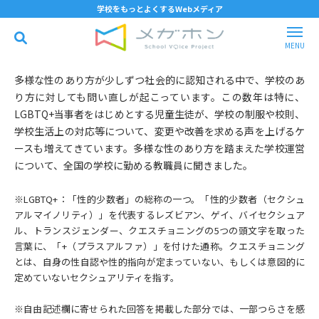
学校をもっとよくするWebメディア
多様な性のあり方が少しずつ社会的に認知される中で、学校のあ
り方に対しても問い直しが起こっています。この数年は特に、
LGBTQ+当事者をはじめとする児童生徒が、学校の制服や校則、
学校生活上の対応等について、変更や改善を求める声を上げるケ
ースも増えてきています。多様な性のあり方を踏まえた学校運営
について、全国の学校に勤める教職員に聞きました。
※LGBTQ+：「性的少数者」の総称の一つ。「性的少数者（セクシュ
アルマイノリティ）」を代表するレズビアン、ゲイ、バイセクシュア
ル、トランスジェンダー、クエスチョニングの5つの頭文字を取った
言葉に、「+（プラスアルファ）」を付けた通称。クエスチョニング
とは、自身の性自認や性的指向が定まっていない、もしくは意図的に
定めていないセクシュアリティを指す。
※自由記述欄に寄せられた回答を掲載した部分では、一部つらさを感