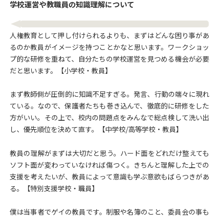
学校運営や教職員の知識理解について
人権教育として押し付けられるよりも、まずはどんな困り事があ
るのか教員がイメージを持つことかなと思います。ワークショッ
プ的な研修を重ねて、自分たちの学校運営を見つめる機会が必要
だと思います。【小学校・教員】
まず教師側が圧倒的に知識不足すぎる。発言、行動の端々に現れ
ている。なので、保護者たちも巻き込んで、徹底的に研修をした
方がいい。その上で、校内の問題点をみんなで総点検して洗い出
し、優先順位を決めて直す。【中学校/高等学校・教員】
教員の理解がまずは大切だと思う。ハード面をどれだけ整えても
ソフト面が変わっていなければ傷つく。きちんと理解した上での
支援を考えたいが、教員によって意識も学ぶ意欲もばらつきがあ
る。【特別支援学校・職員】
僕は当事者でゲイの教員です。制服や名簿のこと、委員会の事も