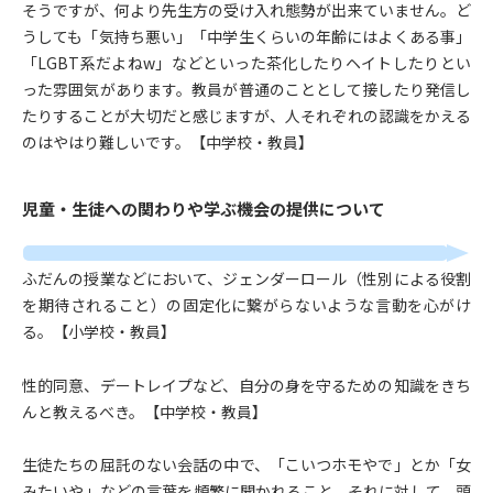
そうですが、何より先生方の受け入れ態勢が出来ていません。ど
うしても「気持ち悪い」「中学生くらいの年齢にはよくある事」
「LGBT系だよねw」などといった茶化したりヘイトしたりとい
った雰囲気があります。教員が普通のこととして接したり発信し
たりすることが大切だと感じますが、人それぞれの認識をかえる
のはやはり難しいです。【中学校・教員】
児童・生徒への関わりや学ぶ機会の提供について
ふだんの授業などにおいて、ジェンダーロール（性別による役割
を期待されること）の固定化に繋がらないような言動を心がけ
る。【小学校・教員】
性的同意、デートレイプなど、自分の身を守るための知識をきち
んと教えるべき。【中学校・教員】
生徒たちの屈託のない会話の中で、「こいつホモやで」とか「女
みたいや」などの言葉を頻繁に聞かれること、それに対して、頭