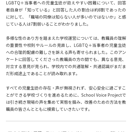
LGBTQ＋当事者への児童生徒が抱えやすい困難について、回答
者自身が「知っている」と回答した人の割合は約8割であったの
に対して、「職場の同僚は知らない人が多いのではないか」と感
じている人は7割弱いることがわかりました。
多様な性のあり方を踏まえた学校運営については、教職員の理解
の重要性や校則やルールの見直し、LGBTQ＋当事者の児童生徒
への合理的配慮の難しさを訴える声も寄せられました。このアン
ケートに回答してくださった教職員の方の間でも、異なる意見、
対立する意見が見られ、学校内での共通理解・共通認識がまだま
だ形成途上であることが読み取れます。
すべての児童生徒の存在・声が無視されず、安心安全に過ごすこ
とができる学校づくりを進めるために、School Voice Projectで
は引き続き現場の声を集めて実態を掴み、改善のための方法を教
職員の皆さんとともに模索していきたいです。