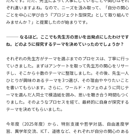
たんです。ただ、先生によって大事にしていることや関心はそれ
ぞれ違いますよね。なので、ニーズを汲み取って、「自分の関心
ごとを中心に学び合う『プロジェクト型探究』として取り組んで
みませんか？」と提案したのが始まりです。
——— なるほど。ここでも先生方の思いを出発点にしたわけです
ね。どのように探究するテーマを決めていったのでしょうか？
それぞれの先生方がテーマを選ぶまでのプロセスは、丁寧に行っ
ていきました。まずはアンケートを取って先生方の関心をリサー
チし、そこから十数のテーマに整理しました。その後、先生一人
ひとりが興味のあるテーマを3つ選び、その理由ややりたいこと
を書いてもらいます。さらに、ワールド・カフェのように同じテ
ーマを選んだ人同士で模造紙を囲み、思いを聴き合う時間もつく
りました。そのようなプロセスを経て、最終的に自身が探究する
テーマを決めてもらいました。
今年度（2025年度）から、特別支援や哲学対話、自由進度学
習、異学年交流、ICT、道徳など、それぞれが自分の関心のある