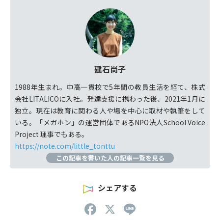
建石尚子
1988年生まれ。中高一貫校で5年間の教員生活を経て、株式
会社LITALICOに入社。発達支援に携わった後、2021年1月に
独立。現在は教育に関わる人や場を中心に取材や執筆をして
いる。「メガホン」の運営団体であるNPO法人School Voice
Project 理事でもある。
https://note.com/little_tonttu
この記事を書いた人の記事一覧を見る
シェアする
F
X
Li