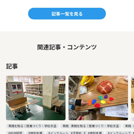
a
n
c
e
記事一覧を見る
e
b
o
関連記事・コンテンツ
o
k
記事
実践を知る｜授業づくり・学校生活
実践を
実践を知る｜授業づくり・学校生活
実践を知る｜職場づくり・組織開発
#不登校
#特別支援
#インクルーシブ
#校内研究
#特別支援
#インクルーシブ
#小学校