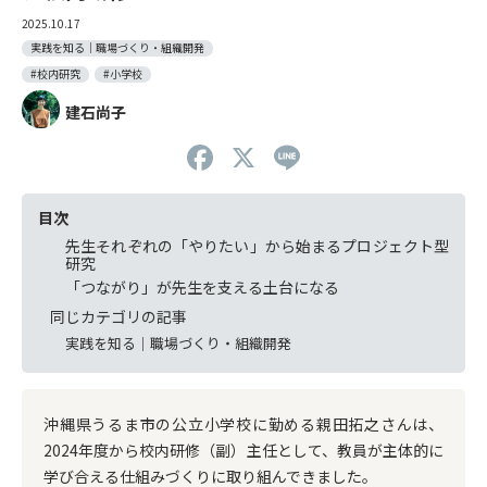
2025.10.17
実践を知る｜職場づくり・組織開発
#校内研究
#小学校
建石尚子
F
X
Li
a
n
c
e
目次
先生それぞれの「やりたい」から始まるプロジェクト型
e
研究
b
「つながり」が先生を支える土台になる
同じカテゴリの記事
o
実践を知る｜職場づくり・組織開発
o
k
沖縄県うるま市の公立小学校に勤める親田拓之さんは、
2024年度から校内研修（副）主任として、教員が主体的に
学び合える仕組みづくりに取り組んできました。