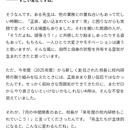
——— すごい変化ですね。
そうなんです。ある先生は、他の業務との兼ね合いもあって忙し
い時期に、「正直、追い込まれています！笑」と困りながらも笑
顔で言ってくれる場面もありました。それを聞いた周囲の人が、
「そうだよね。頑張ろう！」と共感したり励ましあったりする姿
もあって。もちろん、一人ひとり大変さやモチベーションは違う
と思いますが、そんな風に、自然と自身の状態を共有する空気が
生まれてきたと思っています。
ただ、今年度（2025年度）から新しく赴任された校長に校内研
修の取り組みを伝えたときには、正直あまり良い反応ではなかっ
たんです。せっかく前向きな雰囲気ができてきたのに、またゼロ
からやり直さないといけないかもしれない――4月は、そんな不安を
抱えていました。
それが、7月の中間発表のあと、校長が「来年度の校内研修もこ
れでいこう！」と言ってくださったんです。「先生たちが主体的
になると、こんなに変わるんだね」と。