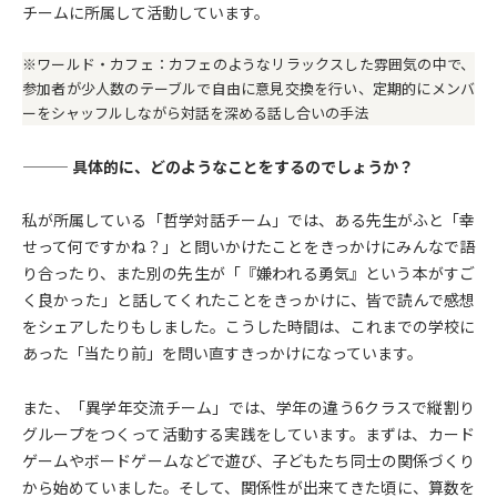
チームに所属して活動しています。
※ワールド・カフェ：カフェのようなリラックスした雰囲気の中で、
参加者が少人数のテーブルで自由に意見交換を行い、定期的にメンバ
ーをシャッフルしながら対話を深める話し合いの手法
——— 具体的に、どのようなことをするのでしょうか？
私が所属している「哲学対話チーム」では、ある先生がふと「幸
せって何ですかね？」と問いかけたことをきっかけにみんなで語
り合ったり、また別の先生が「『嫌われる勇気』という本がすご
く良かった」と話してくれたことをきっかけに、皆で読んで感想
をシェアしたりもしました。こうした時間は、これまでの学校に
あった「当たり前」を問い直すきっかけになっています。
また、「異学年交流チーム」では、学年の違う6クラスで縦割り
グループをつくって活動する実践をしています。まずは、カード
ゲームやボードゲームなどで遊び、子どもたち同士の関係づくり
から始めていました。そして、関係性が出来てきた頃に、算数を