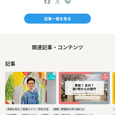
F
X
Li
a
n
c
e
記事一覧を見る
e
b
o
関連記事・コンテンツ
o
k
記事
実践を知る｜授業づくり・学校生活
教職員の声に触れる
教職員の声に触れる