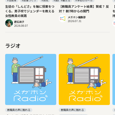
#性教育
#授業づくり
#探究
#高校
#働き方
#学校のルール
生徒の「しんどさ」を軸に授業をつ
【教職員アンケート結果】賛成？ 反
くる。男子校でジェンダーを教える
対？ 朝7時からの開門
女性教員の実践
メガホン編集部
2026.07.31
建石尚子
2026.08.07
ラジオ
教職員の声に触れる
教職員の声に触れる