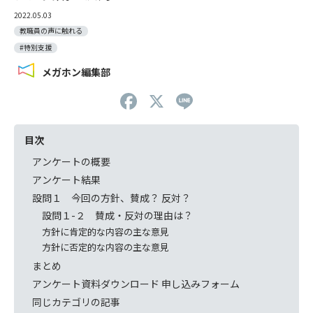
2022.05.03
教職員の声に触れる
#特別支援
メガホン編集部
F
X
Li
a
n
c
e
目次
e
アンケートの概要
アンケート結果
b
設問１ 今回の方針、賛成？ 反対？
o
設問１-２ 賛成・反対の理由は？
o
方針に肯定的な内容の主な意見
方針に否定的な内容の主な意見
k
まとめ
アンケート資料ダウンロード 申し込みフォーム
同じカテゴリの記事