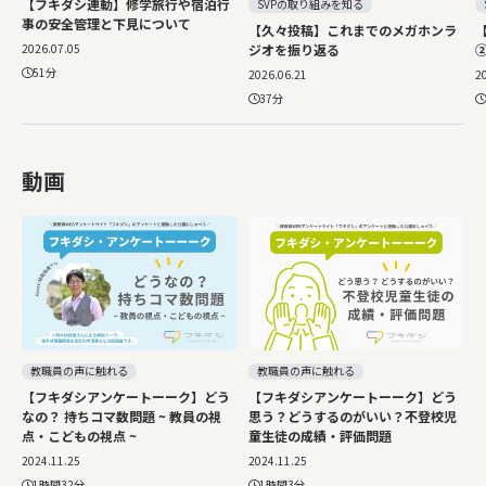
【フキダシ連動】修学旅行や宿泊行
SVPの取り組みを知る
事の安全管理と下見について
【久々投稿】これまでのメガホンラ
2026.07.05
ジオを振り返る
51分
2026.06.21
2
37分
動画
教職員の声に触れる
教職員の声に触れる
【フキダシアンケートーーク】どう
【フキダシアンケートーーク】どう
なの？ 持ちコマ数問題 ~ 教員の視
思う？どうするのがいい？不登校児
点・こどもの視点 ~
童生徒の成績・評価問題
2024.11.25
2024.11.25
1時間32分
1時間3分