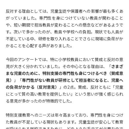
反対する理由としては、児童生徒や保護者への影響が最も多くあ
がっていました。専門性を身につけていない教員が関わること
や、短い期間で担当教員が変わることへの懸念などがあるようで
す。次いで多かったのが、教員や学校への負担。現状でも人員が
不足している中、研修を取り入れることでさらに現場に負荷がか
かることを心配する声がありました。
今回のアンケートでは、特に小学校教員において賛成と反対の意
見が大きく分かれていました。その中心となる理由は、「
さまざ
まな児童のために、特別支援の専門性も身につけるべき（賛成意
見）
」「
専門性がない教員が研修として担当者になると、児童へ
の負荷がかかる（反対意見）
」の2点。賛成、反対ともに「児童
にとって質の高い教育を提供したい」という思いが強く感じられ
る意見が多かったのが特徴的でした。
特別支援教育へのニーズは年々高まっており、専門性を身につけ
た教員が不足している現状もあります。児童生徒が安心して教育
が受けられる学校であるために、どのような手立てが必要なので