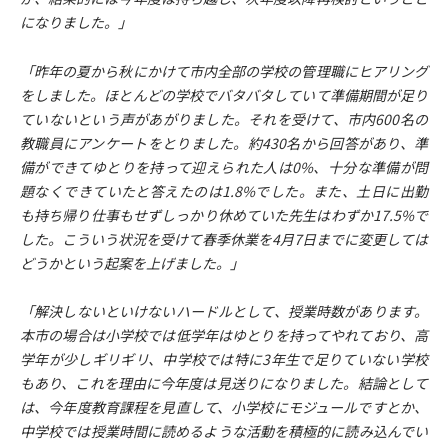
になりました。」
「昨年の夏から秋にかけて市内全部の学校の管理職にヒアリング
をしました。ほとんどの学校でバタバタしていて準備期間が足り
ていないという声があがりました。それを受けて、市内600名の
教職員にアンケートをとりました。約430名から回答があり、準
備ができてゆとりを持って迎えられた人は0%、十分な準備が問
題なくできていたと答えたのは1.8%でした。また、土日に出勤
も持ち帰り仕事もせずしっかり休めていた先生はわずか17.5%で
した。こういう状況を受けて春季休業を4月7日までに変更しては
どうかという起案を上げました。」
「解決しないといけないハードルとして、授業時数があります。
本市の場合は小学校では低学年はゆとりを持ってやれており、高
学年が少しギリギリ、中学校では特に3年生で足りていない学校
もあり、これを理由に今年度は見送りになりました。結論として
は、今年度教育課程を見直して、小学校にモジュールですとか、
中学校では授業時間に読めるような活動を積極的に読み込んでい