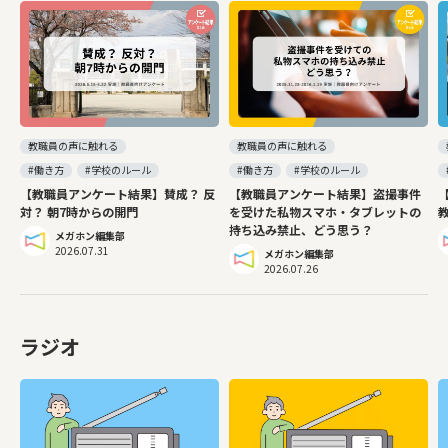
教職員の声に触れる
教職員の声に触れる
#働き方
#学校のルール
#働き方
#学校のルール
【教職員アンケート結果】賛成？ 反
【教職員アンケート結果】盗撮事件
対？ 朝7時からの開門
を受けた私物スマホ・タブレットの
持ち込み禁止、どう思う？
メガホン編集部
2026.07.31
メガホン編集部
2026.07.26
ラジオ