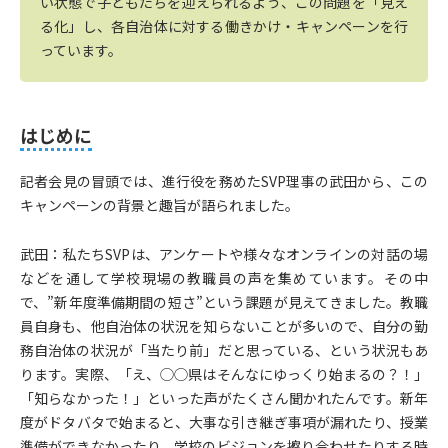
い状態で子どもたちを迎えられるよう、この問題を「見え
る化」し、各自治体に対する働きかけ・キャンペーンを行
っています。
はじめに
記者会見の冒頭では、進行役を務めたSVP理事の武田から、この
キャンペーンの背景と趣旨が語られました。
武田：私たちSVPは、アンケートや様々なオンラインの対話の場
などを通して学校現場の教職員の声を集めています。その中
で、”新年度準備期間の短さ”という課題が見えてきました。教職
員自身も、他自治体の状況を知らないことが多いので、自分の勤
務自治体の状況が「当たり前」だと思っている、という状況もあ
ります。実際、「え、◯◯県はそんなにゆっくり始まるの？！」
「知らなかった！」といった声がたくさん聞かれたんです。新年
度がドタバタで始まると、大事な引き継ぎ事項が漏れたり、授業
準備ができなかったり、学校のビジョンを擦り合わせたりする時