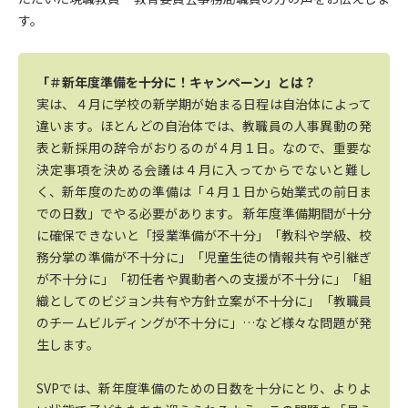
す。
「＃新年度準備を十分に！キャンペーン」とは？
実は、４月に学校の新学期が始まる日程は自治体によって
違います。ほとんどの自治体では、教職員の人事異動の発
表と新採用の辞令がおりるのが４月１日。なので、重要な
決定事項を決める会議は４月に入ってからでないと難し
く、新年度のための準備は「４月１日から始業式の前日ま
での日数」でやる必要があります。 新年度準備期間が十分
に確保できないと「授業準備が不十分」「教科や学級、校
務分掌の準備が不十分に」「児童生徒の情報共有や引継ぎ
が不十分に」「初任者や異動者への支援が不十分に」「組
織としてのビジョン共有や方針立案が不十分に」「教職員
のチームビルディングが不十分に」…など様々な問題が発
生します。
SVPでは、新年度準備のための日数を十分にとり、よりよ