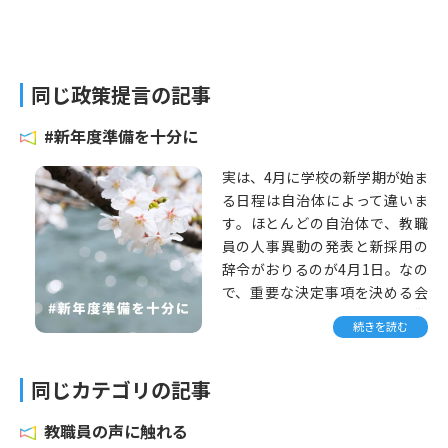
同じ政策提言の記事
#新年度準備を十分に
実は、4月に学校の新学期が始ま
る日程は自治体によって違いま
す。ほとんどの自治体で、教職
員の人事異動の発表と新採用の
辞令がおりるのが4月1日。なの
で、重要な決定事項を決める会
議は4月に入ってからでないと難
続きを読む
しい。つまり、新年度のための
準備は「4月1日から始業式の前
日までの日数」でやる必要があ
同じカテゴリの記事
ります。
教職員の声に触れる