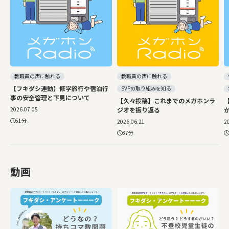
教職員の声に触れる
教職員の声に触れる
【フキダシ連動】修学旅行や宿泊行
SVPの取り組みを知る
事の安全管理と下見について
【久々投稿】これまでのメガホンラ
2026.07.05
ジオを振り返る
51分
2026.06.21
2
37分
動画