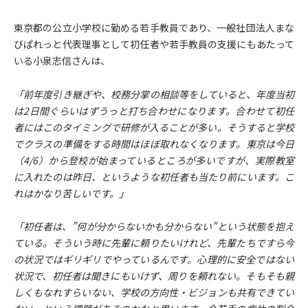
東京都の公立小学校に勤める若手教員であり、一般社団法人まな
びぱれっと代表理事として初任者や若手教員の支援にもあたって
いる小泉志信さんは、
「前年度引き継ぎや、校務分掌の相談等をしていると、年度当初
は2日間ぐらいはずうっと打ち合わせになります。合わせて初任
者にはこのタイミングで研修が入ることが多い。そうすると学校
でクラスの準備をする時間はほぼ取れなくなります。東京は今日
（4/6）から登校が始まっているところが多いですが、実際教室
に入れたのは昨日、というような初任者も当たり前にいます。こ
れはかなり苦しいです。」
「初任者は、”何が分からないかも分からない”という状態を抱え
ている。そういう時に先輩に頼りたいけれど、先輩たちですら今
の状況ではギリギリでやっているんです。心理的に安全ではない
状況で、初任者は聞きにもいけず、周りを頼れない。そもそも親
しくもなれすらいない、学校の方向性・ビジョンも共有できてい