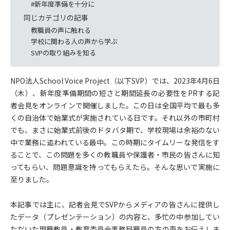
#新年度準備を十分に
同じカテゴリの記事
教職員の声に触れる
学校に関わる人の声から学ぶ
SVPの取り組みを知る
NPO法人School Voice Project（以下SVP）では、2023年4月6日
（木）、新年度準備期間の短さと期間延長の必要性をPRする記
者会見をオンラインで開催しました。この日は全国平均で最も多
くの自治体で始業式が実施されている日です。それ以外の市町村
でも、まさに始業式前後のドタバタ期で、学校現場は余裕のない
中で業務に追われている最中。この時期にタイムリーな発信をす
ることで、この問題を多くの教職員や保護者・市民の皆さんに知
ってもらい、問題意識を持ってもらえたら。そんな思いで実施に
至りました。
本記事では主に、記者会見でSVPからメディアの皆さんに提供し
たデータ（プレゼンテーション）の内容と、多忙の中参加してい
ただいた現職教員・教育委員会事務局職員の方の声をお伝えしま