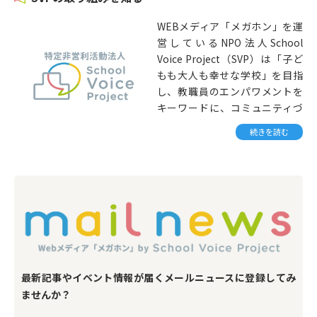
このカテゴリでは、多様な関係
登校してくる子どもたちや、目
者間の対話の文化を育むため、
WEBメディア「メガホン」を運
を輝かせて入学してくる新入生
教職員以外の声を紹介していま
営しているNPO法人School
を迎える前に、先生たちは既に
す。
Voice Project（SVP）は「子ど
連日の長時間残業や土日出勤に
もも大人も幸せな学校」を目指
よってクタクタになっている…と
し、教職員のエンパワメントを
いうことが多くの自治体で起こ
キーワードに、コミュニティづ
っています。
くりや政策提言活動を行ってい
続きを読む
ます。
NPO法人 School Voice Project
では、新年度準備のための日数
このカテゴリでは、SVPの活動
を十分にとり、よりよい状態で
全般に触れていただける情報を
子どもたちを迎えられるよう、
紹介しています。
各自治体に対する働きかけ・キ
ャンペーンを行っています。こ
のカテゴリではこのキャンペー
ンの関連情報を掲載していきま
す。
最新記事やイベント情報が届くメールニュースに登録してみ
ませんか？