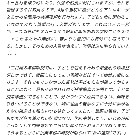
ギー食材を取り除いたり、代替の給食が配付されますが、それを
管理するのは教員なので、4月の当初に誰がどんなアレルギーが
あるかの全職員の共通理解が行われます。子どもの命に関わるこ
となのでかなり慎重に行う必要があります。これはほんの一例
で、それ以外にもスムーズかつ安全に年度初めの学校生活をスタ
ートさせるための業務が、昔よりも量的にも質的にも増えてい
る。しかし、そのための人員は増えず、時間は逆に削られていま
す。」
「三日間の準備期間では、子どもを迎えるための最低限の環境整
備しかできず、後回しにしてよい書類などはすべて始業式後にな
ります。それでもできなかった業務は子どもたちが帰ってからす
ることになる。最も圧迫されるのが授業準備の時間です。十分な
授業準備ができないことで、分かりやすく授業できない、興味を
ひきつけることができない。特に勉強の苦手な子に十分に手が届
かない無念さを私もいつも味わってきました。最悪の場合、子ど
もたちが落ち着かない状態になり、学級崩壊したり、いじめが起
こったりして問題対応でさらに時間が取られることがあります。
そうなるとさらに授業準備の時間が削られて”負の連鎖”です。」