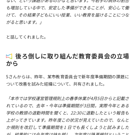
ない、という課題があるのかなと思います。今若手の病休の割合
も増加している中で、安定した準備ができることが、安心して働
けて、その結果子どもにいい授業、いい教育を届けることにつな
がると思います。」
と話してくれました。
後ろ倒しに取り組んだ
教育委員会の立場
から
Sさんからは、昨年、某市教育委員会で新年度準備期間の課題に
ついて改善を試みた経緯について、共有されました。
「本市では学校運営管理規則上の春季休業が4月5日からと記載さ
れているので、去年・今年は準備期間が3日間。実際今年とある
学校の教頭の退勤時間を聞くと、22:30に退勤したという報告も
上がってきています。昨年度この状況が見えていたので、なんと
か規則を改訂して準備期間を1 日でも長くしようと試みました
が、結果的には今年度は持ち越し、次年度以降再検討ということ