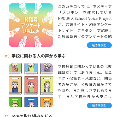
新年度を迎えるにあたり、学校
このカテゴリでは、本メディア
は様々な準備をします。具体的
「メガホン」を運営している
には「学校全体での準備や会
NPO法人School Voice Project
議」「学年での準備や会議」
が、姉妹サイト・WEBアンケー
「校務分掌の部会での準備や会
トサイト「フキダシ」で実施し
議」「自分のクラスの準備」に
た教職員向けのアンケートの結
分かれます。それぞれに決めな
果を数多く掲載しています。
ければならないことや、確認事
続きを読む
項、引き継ぎ事項、書類の準備
現場の教職員のリアリティに多
学校に関わる人の声から学ぶ
等があります。学年や校務分掌
様な切り口から触れられる貴重
の会議でスムーズに役割が決ま
なデータです。
学校教育に関わっているのは教
らなかったり、慎重に検討する
職員だけではありません。児童
ことが必要な事案が出てきた場
生徒・保護者・地域など、関係
合、「自分のクラスでの準備」
者の多さが、公教育の豊かさで
の時間がどんどん削られていき
もあり、また難しさでもありま
ます。また、近年はコロナ対策
す。また学校を外から支えよ
やGIGAスクール構想による1人1
う・変えようとする動きも近年
台端末のためのアカウント関連
続きを読む
広がっています。
の業務なども増えています。結
SVPの取り組みを知る
果として、新年度ワクワクして