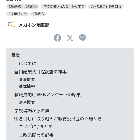
教職員の声に触れる
学校に関わる人の声から学ぶ
SVPの取り組みを知る
#授業づくり
#働き方
メガホン編集部
F
X
Li
a
n
c
e
目次
はじめに
e
全国始業式日程調査の結果
b
調査概要
o
基本情報
o
教職員向けWEBアンケートの結果
調査概要
k
学校現場からの声
後ろ倒しに取り組んだ教育委員会の立場から
さいごに / まとめ
同じ政策提言の記事