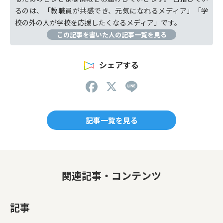
るのは、「教職員が共感でき、元気になれるメディア」「学
校の外の人が学校を応援したくなるメディア」です。
この記事を書いた人の記事一覧を見る
シェアする
F
X
Li
a
n
c
e
記事一覧を見る
e
b
o
関連記事・コンテンツ
o
k
記事