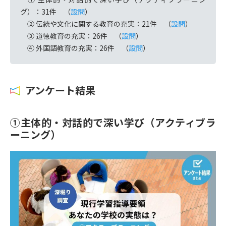
グ）：31件 （
設問
）
② 伝統や文化に関する教育の充実：21件 （
設問
）
③ 道徳教育の充実：26件 （
設問
）
④ 外国語教育の充実：26件 （
設問
）
アンケート結果
①主体的・対話的で深い学び（アクティブラ
ーニング）