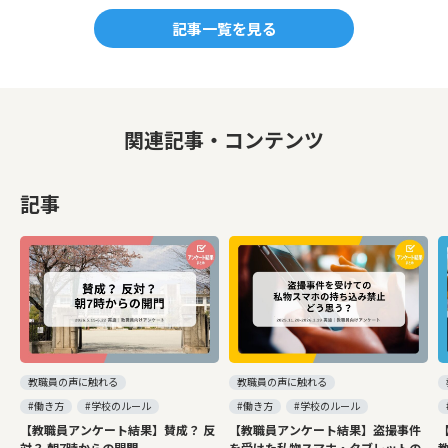
共有： 中央教育審議会（中教
c
e
記事一覧を見る
審）の特別部会での議論内容
e
を、現場の教員にとってアクセ
シブルなかたちで整理・解説・
b
発信し、現場での対話を促進し
o
ます 対話の場の創出： 教員同士
関連記事・コンテンツ
o
が学習指導要領の改訂について
意見交換できるオンライン・オ
k
フラインの対話会を開催しま
記事
す。 上記配信後に現場教員を対
象としたオンラインおしゃべり
会を実施 etc 意見発信の支援：
教職員がパブリックコメントを
提出しやすくするためのサポー
トを行い、現場の声を可視化し
ます。
政策提言： 学校現場の声を改訂
教職員の声に触れる
教職員の声に触れる
に反映する機会創出（チャンネ
#働き方
#学校のルール
#働き方
#学校のルール
ル / 方法の多様化等）を求める
【教職員アンケート結果】賛成？ 反
【教職員アンケート結果】盗撮事件
とともに、改訂内容に関する提
対？ 朝7時からの開門
を受けた私物スマホ・タブレットの