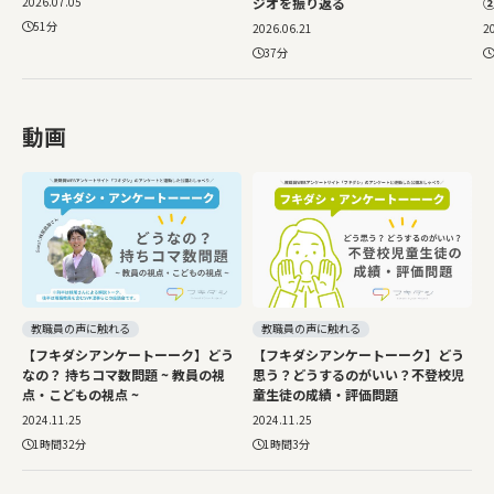
2026.07.05
ジオを振り返る
51分
2026.06.21
2
37分
動画
教職員の声に触れる
教職員の声に触れる
【フキダシアンケートーーク】どう
【フキダシアンケートーーク】どう
なの？ 持ちコマ数問題 ~ 教員の視
思う？どうするのがいい？不登校児
点・こどもの視点 ~
童生徒の成績・評価問題
2024.11.25
2024.11.25
1時間32分
1時間3分