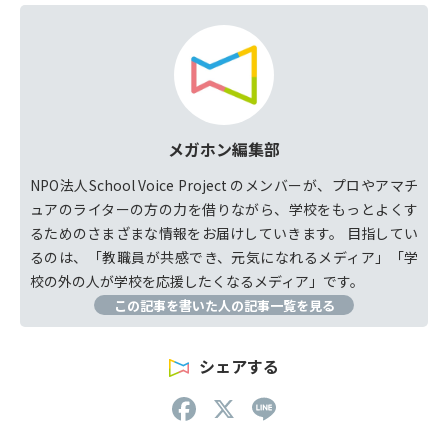
場で直面する課題や葛藤をしっ
かり拾い上げることで、実効性
のある改訂を目指す プロセスに
現場の教員が参加したい、参加
していると思えるような発信機
会、交流機会を創出する プロジ
メガホン編集部
ェクト概要
NPO法人School Voice Project のメンバーが、プロやアマチ
期間：2025年4月〜2026年3月
ュアのライターの方の力を借りながら、学校をもっとよくす
（延長の可能性あり） 主体：
るためのさまざまな情報をお届けしていきます。 目指してい
NPO法人School Voice Project
るのは、「教職員が共感でき、元気になれるメディア」「学
アドバイザー：
校の外の人が学校を応援したくなるメディア」です。
澤田稔氏（カリキュラム研究
この記事を書いた人の記事一覧を見る
者）・妹尾昌俊氏（学校業務改
善アドバイザー） オブザーバ
ー：
シェアする
野口晃菜氏（インクルージョン
F
X
Li
研究者・中教審教育課程企画特
a
n
別部会委員） 取り組み内容 情報