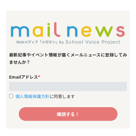
学習指導要領の改訂について理
解を深め、自らの意見を形成
し、それを交わし合い、文科省
を含め広く社会に向けて発信で
きる場と機会をつくることを目
指しています。
プロジェクトの目的 学習指導要
領の内容と改訂プロセスに、現
最新記事やイベント情報が届くメールニュースに登録してみ
場の教職員の声を反映すること
ませんか？
民主的でインクルーシブな学校
づくりに寄与する学習指導要領
Emailアドレス
*
の実現すること 教員が改訂プロ
セスに主体的に参加し、関与し
ていると実感できる機会を創出
個人情報保護方針
に同意します
すること プロジェクトのスタン
ス 単純な文科省批判に陥らない
よう、中教審における議論を丁
寧に受けとめて現場教員と共有
し、是々非々の議論・対話を促
す 理想と現実のギャップや、現