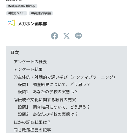
教職員の声に触れる
#授業づくり
#学習指導要領
メガホン編集部
F
X
Li
a
n
c
e
目次
e
アンケートの概要
アンケート結果
b
①主体的・対話的で深い学び（アクティブラーニング）
o
設問1 調査結果について、どう思う？
o
設問2 あなたの学校の実態は？
k
②伝統や文化に関する教育の充実
設問1 調査結果について、どう思う？
設問2 あなたの学校の実態は？
ほかの調査結果は？
同じ政策提言の記事