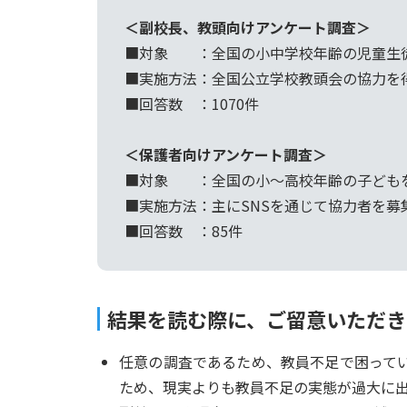
＜副校長、教頭向けアンケート調査＞
■対象 ：全国の小中学校年齢の児童生
■実施方法：全国公立学校教頭会の協力を
■回答数 ：1070件
＜保護者向けアンケート調査＞
■対象 ：全国の小〜高校年齢の子ども
■実施方法：主にSNSを通じて協力者を募
■回答数 ：85件
結果を読む際に、ご留意いただき
任意の調査であるため、教員不足で困って
ため、現実よりも教員不足の実態が過大に