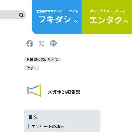
F
X
Li
a
n
c
e
教職員の声に触れる
e
行事,3
b
o
メガホン編集部
o
k
目次
アンケートの概要