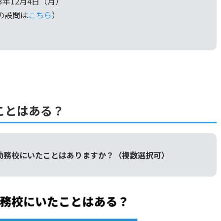
3年12月4日（月）
の設問は
こちら
）
ことはある？
が勤務校にいたことはありますか？（複数選択可）