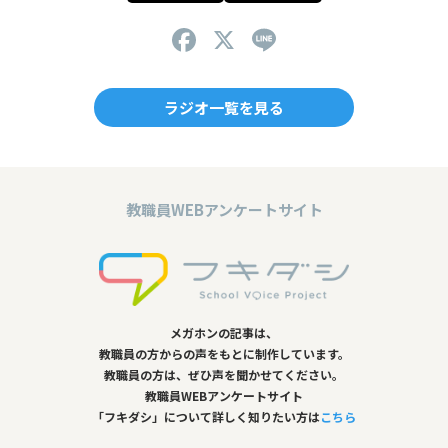
F
X
Li
a
n
c
e
ラジオ一覧を見る
e
b
o
教職員WEBアンケートサイト
o
k
メガホンの記事は、
教職員の方からの声をもとに制作しています。
教職員の方は、ぜひ声を聞かせてください。
教職員WEBアンケートサイト
「フキダシ」について詳しく知りたい方は
こちら