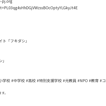
pj.org
list=PL03qg4sHhDGjVWzssBOcOptyYLGkyJt4E
イト「フキダシ」
ホン」
小学校 #中学校 #高校 #特別支援学校 #元教員 #NPO #教育 
ます。