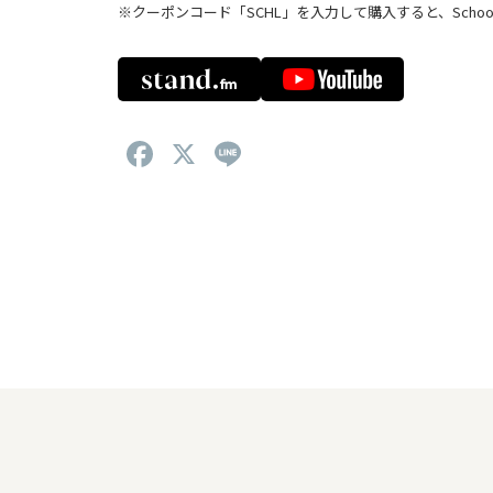
※クーポンコード「SCHL」を入力して購入すると、School 
F
X
Li
a
n
c
e
e
b
o
o
k