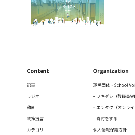
Content
Organization
記事
運営団体・School Voic
ラジオ
– フキダシ（教職員
動画
– エンタク（オンラ
政策提言
– 寄付をする
カテゴリ
個人情報保護方針