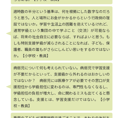
週時数の半分という基準は、何を根拠にした数字なのだろ
うと思う。人と場所にお金がかかるからという行政側の理
屈ではないか。学習や生活上の困難を抱えているけれど、
通常学級という集団の中で学ぶこと（交流）が可能なら
ば、将来の社会自立に必要ならば、すればよいと思う。も
しも特別支援学級が減らされることになれば、子ども、保
護者、職員の誰もがさらにしんどい思いをするのではない
か。【小学校・教員】
病弱児について何も考えられていない。病弱児で学習支援
が不要だからといって、支援級から外れるのはおかしいの
ではないか？ 病弱児には医療ケアが必要でその窓口が支
援担任から学級担任に変わるのは、専門性もなくなるし、
学級担任の負担が増大し、命に関わるミスも出てくると懸
念している。支援とは、学習支援だけではない。【小学
校・教員】
重度の子どもが通常学級で過ごすことで、まわりの友だち