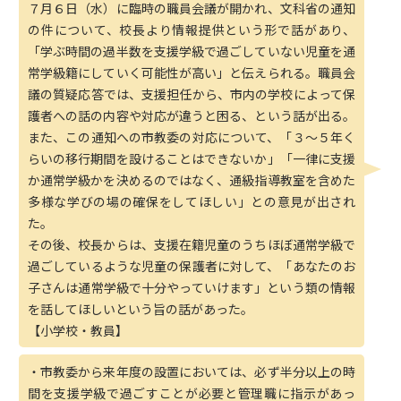
７月６日（水）に臨時の職員会議が開かれ、文科省の通知
の件について、校長より情報提供という形で話があり、
「学ぶ時間の過半数を支援学級で過ごしていない児童を通
常学級籍にしていく可能性が高い」と伝えられる。職員会
議の質疑応答では、支援担任から、市内の学校によって保
護者への話の内容や対応が違うと困る、という話が出る。
また、この通知への市教委の対応について、「３〜５年く
らいの移行期間を設けることはできないか」「一律に支援
か通常学級かを決めるのではなく、通級指導教室を含めた
多様な学びの場の確保をしてほしい」との意見が出され
た。
その後、校長からは、支援在籍児童のうちほぼ通常学級で
過ごしているような児童の保護者に対して、「あなたのお
子さんは通常学級で十分やっていけます」という類の情報
を話してほしいという旨の話があった。
【小学校・教員】
・市教委から来年度の設置においては、必ず半分以上の時
間を支援学級で過ごすことが必要と管理職に指示があっ