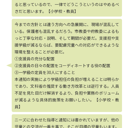
ると思っているので、一律でどうこうというのはやめるべ
きだと思います。【小学校・教員】
今までの方針とは違う方向への急展開に、現場が混乱して
いる。保護者も混乱するだろう。市教委や府教委によるも
っと丁寧な対応・説明、そして期間が必要だ。支援担や支
援学級が減るならば、要配慮児童への対応ができるような
環境を整えることが必要だ。
①支援員の充分な配置
②支援員の日々の配置をコーディネートする役の配置
③一学級の定員を30人にすること
本通知の実施により学級担任の負担が増えることは明らか
であり、文科省の推奨する働き方改革とは逆行する。人員
不足を見た目だけ解消するより、負担や業務のボリューム
が減るような具体的施策をお願いしたい。【小学校・教
員】
ニーズに合わせた指導と通知には書かれていますが、他の
児童との交流が一番大事で、そこが目標の児童もいます。