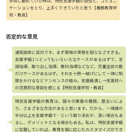
学校に勤めていた時は、特別支援学級の担任と、コミュニ
ケーションをとり、上手くできていたと思う【義務教育学
校・教員】
否定的な意見
通知自体に反対です。まず現場の実態を知らなさすぎる。
支援学級1つとってもいろいろなケースがあるはずで、言
語指導、取り出し指導、教科指導などなど、児童生徒の数
だけケースがあるはず。それを十把一絡げにして一律に制
限をかけるなどナンセンスの極み。支援級潰し→支援校へ
の恣意的な意図を感じる【特別支援学校・教員】
特別支援学級の教育は、個々の障害の種類、度合いによ
り、さまざまな方法があると思います。だから、一律週の
半分以上を支援学級で…という取り決めが、良い場合もあ
るし、デメリットとなる場合もある。私は、特別支援学級
に在籍していれば、教育を個に応じたカスタマイズができ