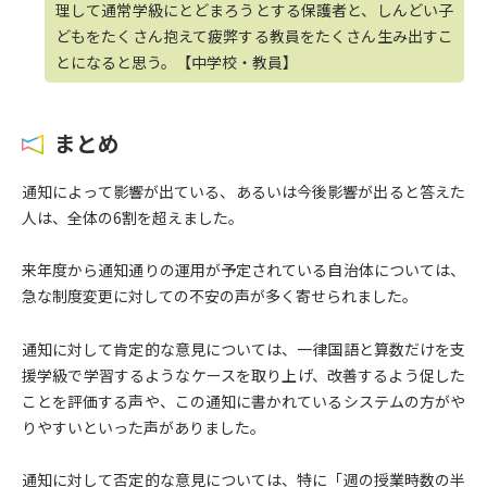
理して通常学級にとどまろうとする保護者と、しんどい子
どもをたくさん抱えて疲弊する教員をたくさん生み出すこ
とになると思う。【中学校・教員】
まとめ
通知によって影響が出ている、あるいは今後影響が出ると答えた
人は、全体の6割を超えました。
来年度から通知通りの運用が予定されている自治体については、
急な制度変更に対しての不安の声が多く寄せられました。
通知に対して肯定的な意見については、一律国語と算数だけを支
援学級で学習するようなケースを取り上げ、改善するよう促した
ことを評価する声や、この通知に書かれているシステムの方がや
りやすいといった声がありました。
通知に対して否定的な意見については、特に「週の授業時数の半