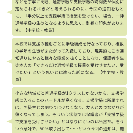
などを丁寧に聞き、通常学級や支援学級の時間数が個別に
定められるべきだと考えられるのに、今回の通知をもと
に、「半分以上を支援学級で授業を受けない」場合、一律
通常学級の生徒となるように思えて、乱暴な印象がありま
す。【中学校・教員】
本校では支援の種別ごとに学級編成を行なっており、複数
の学年の生徒がまたがって入級しており、現実的にこの通
知通りにやると様々な授業を抜くことになり、保護者や生
徒本人の「できるだけ通常学級で授業を受けさせたい、受
けたい」という思いとは違った形になる。【中学校・教
員】
小さな地域だと普通学級が1クラスしかないから、支援学
級に入ることのハードルが高くなる。支援学級に所属すれ
ば、同級生との関わりは少なくなり、友人とのつながりが
薄くなってしまう。そういう状態では保護者が「支援学級
で支援を受けさせたい」とはなりにくいのは当然だ。そう
いう意味で、50%取り出して……という今回の通知は、無