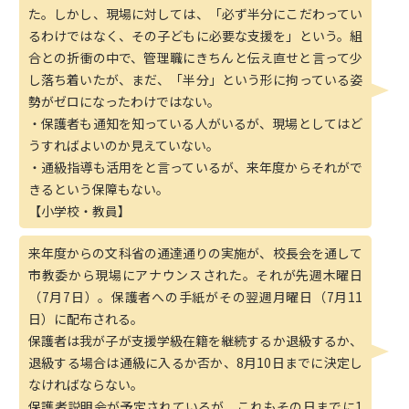
た。しかし、現場に対しては、「必ず半分にこだわってい
るわけではなく、その子どもに必要な支援を」という。組
合との折衝の中で、管理職にきちんと伝え直せと言って少
し落ち着いたが、まだ、「半分」という形に拘っている姿
勢がゼロになったわけではない。
・保護者も通知を知っている人がいるが、現場としてはど
うすればよいのか見えていない。
・通級指導も活用をと言っているが、来年度からそれがで
きるという保障もない。
【小学校・教員】
来年度からの文科省の通達通りの実施が、校長会を通して
市教委から現場にアナウンスされた。それが先週木曜日
（7月7日）。保護者への手紙がその翌週月曜日（7月11
日）に配布される。
保護者は我が子が支援学級在籍を継続するか退級するか、
退級する場合は通級に入るか否か、8月10日までに決定し
なければならない。
保護者説明会が予定されているが、これもその日までに1