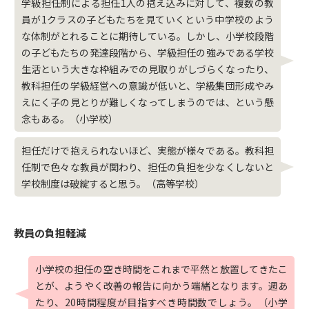
学級担任制による担任1人の抱え込みに対して、複数の教
員が1クラスの子どもたちを見ていくという中学校のよう
な体制がとれることに期待している。しかし、小学校段階
の子どもたちの発達段階から、学級担任の強みである学校
生活という大きな枠組みでの見取りがしづらくなったり、
教科担任の学級経営への意識が低いと、学級集団形成やみ
えにく子の見とりが難しくなってしまうのでは、という懸
念もある。（小学校）
担任だけで抱えられないほど、実態が様々である。教科担
任制で色々な教員が関わり、担任の負担を少なくしないと
学校制度は破綻すると思う。（高等学校）
教員の負担軽減
小学校の担任の空き時間をこれまで平然と放置してきたこ
とが、ようやく改善の報告に向かう端緒となります。週あ
たり、20時間程度が目指すべき時間数でしょう。（小学