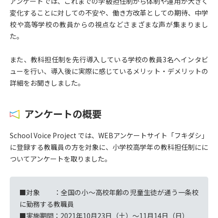
アンケートでは、これまでの学級担任制から体制や運用が大きく
変化することに対しての不安や、働き方改革としての期待、中学
校や高等学校の教員からの視点などさまざまな声が集まりまし
た。
また、教科担任制を先行導入している学校の教員3名へインタビ
ューを行い、導入後に実際に感じているメリット・デメリットの
詳細をお聞きしました。
アンケートの概要
School Voice Project では、WEBアンケートサイト「フキダシ」
に登録する教職員の方を対象に、小学校高学年の教科担任制にに
ついてアンケートを取りました。
■対象 ：全国の小〜高校年齢の児童生徒が通う一条校
に勤務する教職員
■実施期間：2021年10月23日（土）〜11月14日（日）