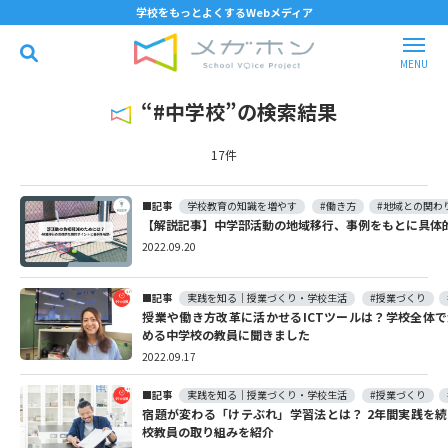
学校をもっとよくするWebメディア
“#中学校”の検索結果
17件
記事
学校教育の知識を増やす
#働き方
#地域との関わ
【解説記事】中学部活動の地域移行、事例をもとに具体
2022.09.20
記事
実践を知る｜授業づくり・学校生活
#授業づくり
授業や働き方改革に活かせるICTツールは？学校全体
める中学校の教員に聞きました
2022.09.17
記事
実践を知る｜授業づくり・学校生活
#授業づくり
宿題が変わる「けテぶれ」学習法とは？ 2年間実践を
校教員の取り組みを紹介